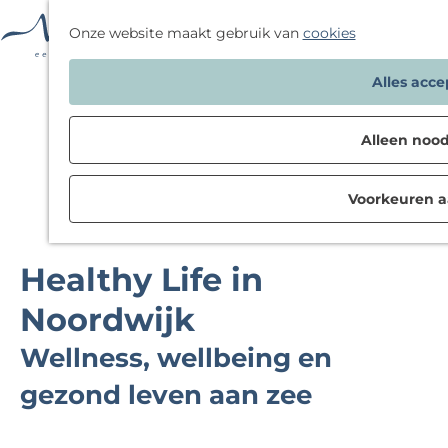
F
Onze website maakt gebruik van
cookies
a
G
Alles acc
v
a
o
n
r
Alleen nood
a
i
a
e
Voorkeuren 
r
t
d
e
e
n
Healthy Life in
h
o
Noordwijk
m
Wellness, wellbeing en
e
p
gezond leven aan zee
a
g