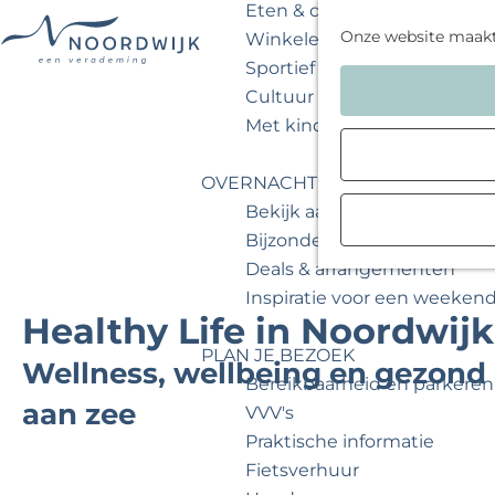
Eten & drinken
Onze website maak
Winkelen
Sportief & actief
G
Cultuur & musea
a
Met kinderen
n
a
OVERNACHTEN
a
Bekijk aanbod
r
Bijzonder overnachten
d
Deals & arrangementen
e
Inspiratie voor een weeken
h
Healthy Life in Noordwijk
o
PLAN JE BEZOEK
m
Wellness, wellbeing en gezond
Bereikbaarheid en parkeren
e
aan zee
VVV's
p
Praktische informatie
a
Fietsverhuur
g