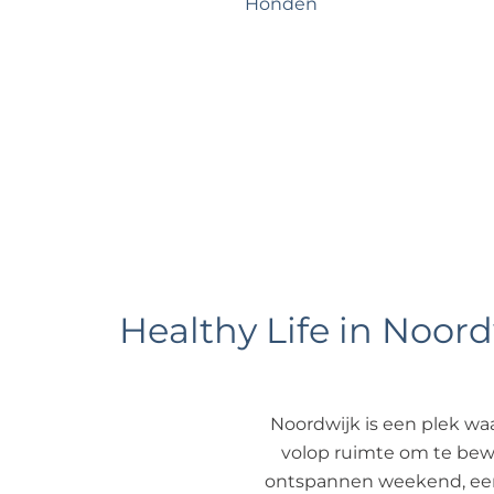
Honden
e
Healthy Life in Noord
Noordwijk is een plek waa
volop ruimte om te beweg
ontspannen weekend, een