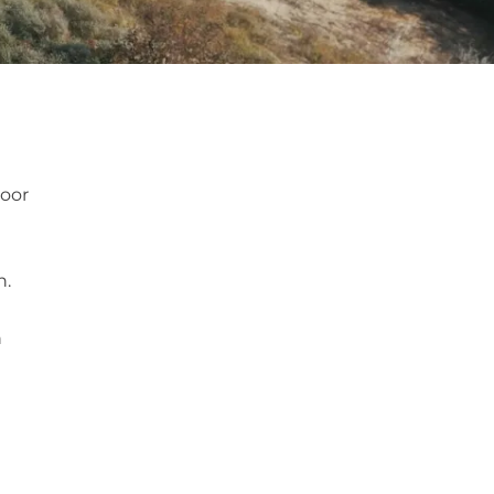
door
n.
n