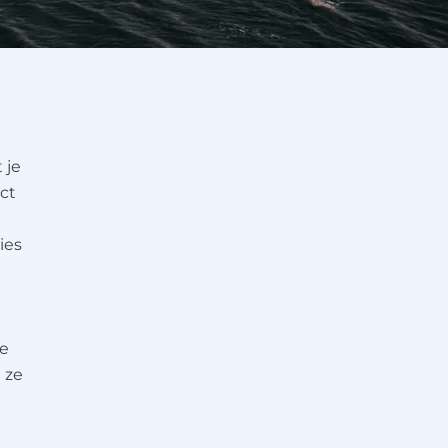
 je
ct
ies
te
 ze