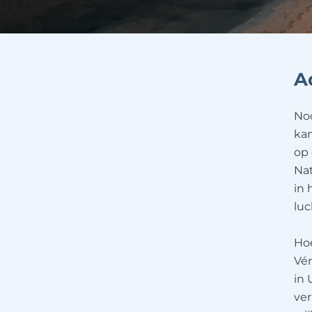
A
Noo
kan
op 
Na
in 
luc
Hoe
Vér
in 
ver