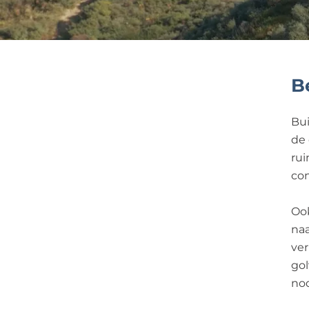
B
Bui
de 
rui
con
Ook
naa
ver
gol
nod