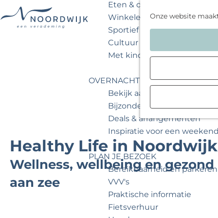
Eten & drinken
Onze website maak
Winkelen
Sportief & actief
G
Cultuur & musea
a
Met kinderen
n
a
OVERNACHTEN
a
Bekijk aanbod
r
Bijzonder overnachten
d
Deals & arrangementen
e
Inspiratie voor een weeken
h
Healthy Life in Noordwijk
o
PLAN JE BEZOEK
m
Wellness, wellbeing en gezond
Bereikbaarheid en parkeren
e
aan zee
VVV's
p
Praktische informatie
a
Fietsverhuur
g