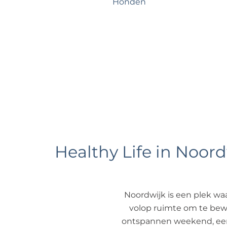
Honden
e
Healthy Life in Noord
Noordwijk is een plek waa
volop ruimte om te beweg
ontspannen weekend, een