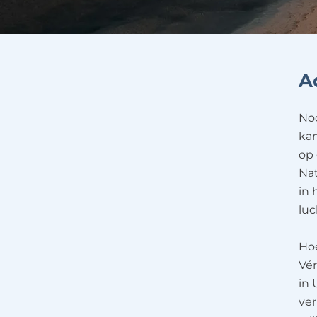
A
Noo
kan
op 
Na
in 
luc
Hoe
Vér
in 
ver