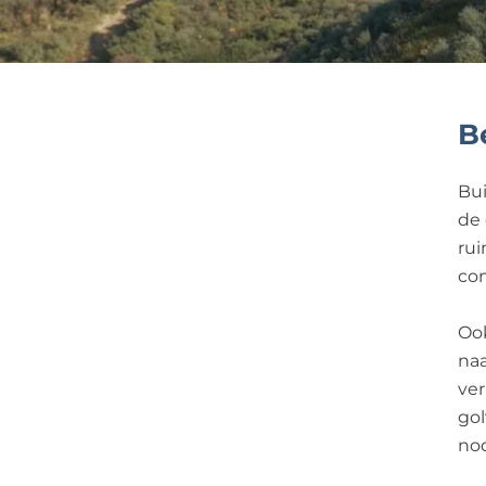
B
Bui
de 
rui
con
Ook
naa
ver
gol
nod