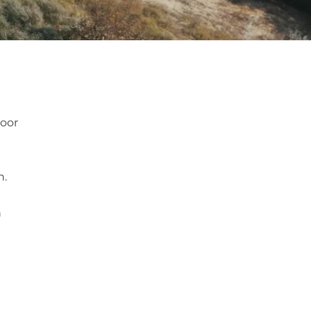
door
n.
n