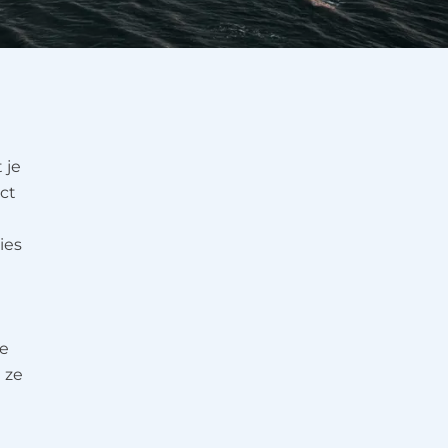
 je
ct
ies
te
 ze