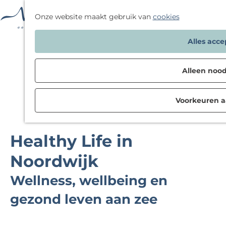
F
Onze website maakt gebruik van
cookies
a
G
Alles acc
v
a
o
n
r
Alleen nood
a
i
a
e
Voorkeuren 
r
t
d
e
e
n
Healthy Life in
h
o
Noordwijk
m
Wellness, wellbeing en
e
p
gezond leven aan zee
a
g